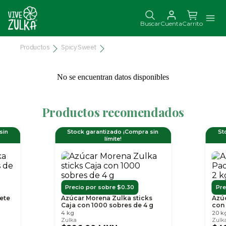
Buscar
Cuenta
Carrito
Productos
Spicy Sweet
No se encuentran datos disponibles
Productos recomendados
Slide 1 of 2
sin
Stock garantizado ¡Compra sin
St
límite!
Precio por sobre $0.30
Pre
ete
Azúcar Morena Zulka sticks
Azú
Caja con 1000 sobres de 4 g
con 
4 kg
20 k
Zulka
Zulk