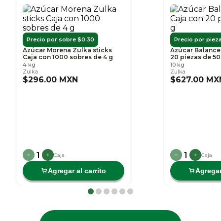
Precio por sobre $0.30
Precio por pieza
Azúcar Morena Zulka sticks
Azúcar Balance
Caja con 1000 sobres de 4 g
20 piezas de 50
4 kg
10 kg
Zulka
Zulka
$296.00 MXN
$627.00 MX
1
1
Caja
Caja
Agregar al carrito
Agregar