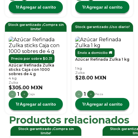
Agregar al carrito
Agregar al carrito
Stock garantizado ¡Compra sin
Stock garantizado ¡Uso diario!
límite!
Envío a domicilio 🚚
Precio por sobre $0.31
Azúcar Refinada Zulka 1 kg
Azúcar Refinada Zulka
1 kg
sticks Caja con 1000
Zulka
sobres de 4 g
$28.00 MXN
4 kg
Zulka
$305.00 MXN
1
1
Caja
Pieza
Agregar al carrito
Agregar al carrito
Productos relacionados
Slide 1 of 6
Stock garantizado ¡Compra sin
Stock garantiz
límite!
lím