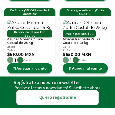
En Stock ¡5% OFF desde 2
Stock garantizado ¡Envío
costales!
GRATIS!
Precio inicial por kilo
Precio por kilo $26
$20.40
Azúcar Morena Zulka
Azúcar Refinada Zulka
Costal de 25 Kg
Costal de 25 kg
25 kg
25 kg
Zulka
Zulka
$510.00 MXN
$650.00 MXN
1
1
Costal
Costal
Agregar al carrito
Agregar al carrito
Regístrate a nuestro newsletter
¡Recibe ofertas y novedades! Suscríbete ahora.
Quiero registrarme