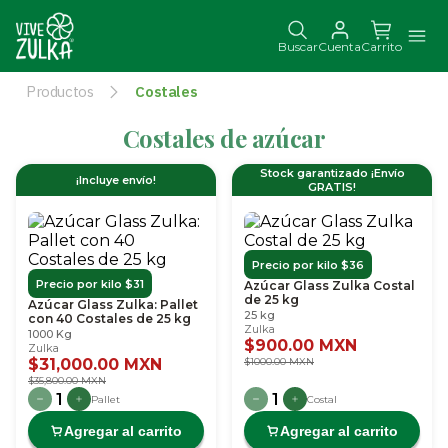
Buscar
Cuenta
Carrito
Productos
Costales
Costales de azúcar
Stock garantizado ¡Envío
¡Incluye envío!
GRATIS!
Precio por kilo $36
Precio por kilo $31
Azúcar Glass Zulka Costal
de 25 kg
Azúcar Glass Zulka: Pallet
25 kg
con 40 Costales de 25 kg
Zulka
1000 Kg
$900.00 MXN
Zulka
$31,000.00 MXN
$1000.00 MXN
$35,800.00 MXN
1
1
Pallet
Costal
Agregar al carrito
Agregar al carrito