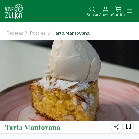
Buscar
Cuenta
Carrito
Recetas
Postres
Tarta Mantovana
Tarta Mantovana